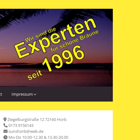
kt
Impressum
Ziegelburgstraße 12 72160 Horb
0173 9156143
sunshorb@web.de
Mo-Do 10.00-12.30 & 13.30-20.00