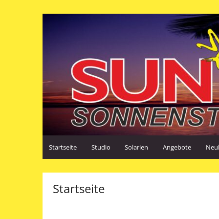
Zum
Inhalt
SUN*S Sonnenstudio Horb
Eine weitere WordPress-Website
springen
Startseite
Studio
Solarien
Angebote
Neu
Startseite