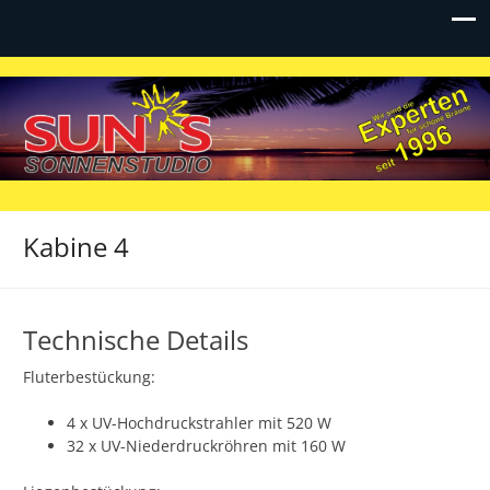
SUN*S Sonnenstudio Horb
Eine weitere WordPress-Website
Kabine 4
Technische Details
Fluterbestückung:
4 x UV-Hochdruckstrahler mit 520 W
32 x UV-Niederdruckröhren mit 160 W